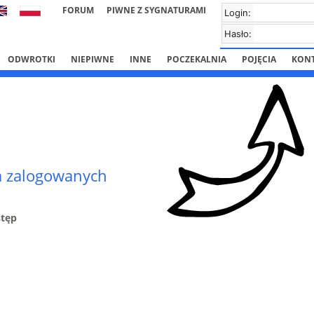
FORUM
PIWNE Z SYGNATURAMI
Login:
Hasło:
ODWROTKI
NIEPIWNE
INNE
POCZEKALNIA
POJĘCIA
KON
la zalogowanych
stęp