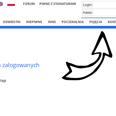
FORUM
PIWNE Z SYGNATURAMI
Login:
Hasło:
ODWROTKI
NIEPIWNE
INNE
POCZEKALNIA
POJĘCIA
KON
la zalogowanych
stęp