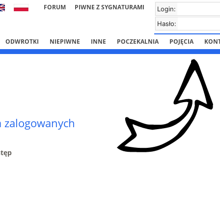
FORUM
PIWNE Z SYGNATURAMI
Login:
Hasło:
ODWROTKI
NIEPIWNE
INNE
POCZEKALNIA
POJĘCIA
KON
la zalogowanych
stęp