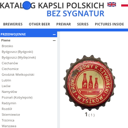
BREWERIES
OTHER BEER
PREWAR
SERIES
PICTURES INSIDE
PRZEDWOJENNE
Piwne
Brzesko
Bydgoszcz (Bydgoski)
Bydgoszcz (Myślęcinek)
Ciechanów
Ciechomice
Grodzisk Wielkopolski
Lublin
Lwów
Namysłów
Poznań (Kobylepole)
Radzymin
Rozdół
1
Skierniewice
(
1
)
Trzcinica
Warszawa