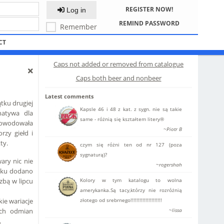
REGISTER NOW!
Log in
REMIND PASSWORD
Remember
CT
Caps not added or removed from catalogue
Caps both beer and nonbeer
Latest comments
ątku drugiej
Kapsle 46 i 48 z kat. z sygn. nie są takie
natywa dla
same - różnią się kształtem litery®
powodowała
~Piotr B
rzy giełd i
ty.
czym się różni ten od nr 127 (poza
sygnaturą)?
ary nic nie
~rogershah
roku dodano
Kolory w tym katalogu to wolna
zbą w lipcu
amerykanka.Są tacy,którzy nie rozróżnią
złotego od srebrnego!!!!!!!!!!!!!!!!!!!!!
ie wariacje
~lissa
ych odmian
,