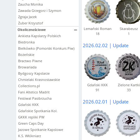
Zaucha Monika
Zawada Grzegorz i Szymon
Zgraja Jacek
Żuber Krzysztof
Lemański Roman
Skarabeusz
Okolicznościowe
18
1
Ankieta Kapslarzy Polskich
Biedronka
2026.02.02 | Update
Bielkówko (Pomorski Konkurs Piw)
Bożeńskie
Bractwo Piwne
Browariada
Bydgoscy Kapslarze
Chmielaki Krasnostawskie
Gdański KKK
Zielone Kartki
Collections.pl
91
33
Fani Altetico Madrit
Festiwal Pasibrzucha
2026.02.01 | Update
Gdański KKK
Gdańskie Spotkania Kol.
GKKK repliki PW
Green Caps Day
Jazowe Spotkanie Kapslowe
K.S. Włókniarz