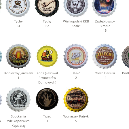
Tychy
Tychy
Wielkopolski KKB
Zagłębiowscy
61
62
Kozieł
Birofile
1
15
Konieczny Jarosław
Łódź (Festiwal
M&P
Olech Dariusz
Podk
1
Piwowarów
2
11
Domowych)
1
Spotkania
Trzeci
Wonaszek Patryk
h
Wielkopolskich
1
5
Kapslarzy