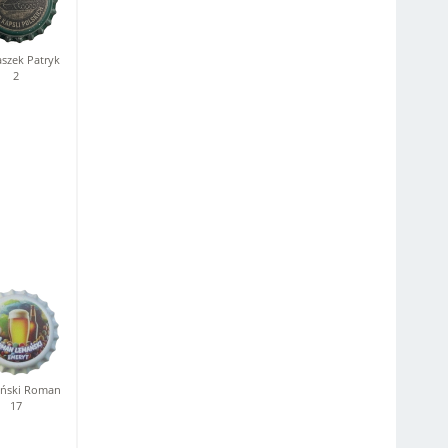
szek Patryk
2
ński Roman
17