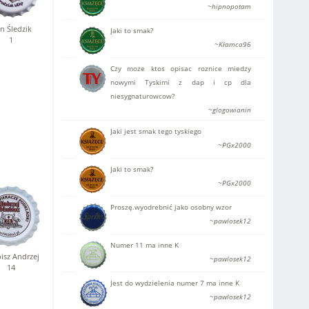
~hipnopotam
n Śledzik
Jaki to smak?
1
~Kłamca96
Czy moze ktos opisac roznice miedzy
nowymi Tyskimi z dap i cp dla
niesygnaturowcow?
~glogowianin
Jaki jest smak tego tyskiego
~PGx2000
Jaki to smak?
~PGx2000
Proszę.wyodrebnić jako osobny wzor
~pawlosek12
Numer 11 ma inne K
isz Andrzej
~pawlosek12
14
Jest do wydzielenia numer 7 ma inne K
~pawlosek12