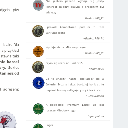
Nie jestem pewien, wydaje się jakby
kontrast między białym a srebrnym był
jęcia piw
większy
~Benhur789_PL
Sprawdź komentarze pod nr 2, tam
wytłumaczone
~Benhur789_PL
dziale. Dla
Wydaje się że Miodowy Lager
na przykład
~Benhur789_PL
stawią taki
dnie kapsel
czym się różni nr 3 od nr 2?
ry, Serie,
~Kłamca96
taniesz od
Co to znaczy inaczej odbijający się w
świetle. Można jakoś bardziej konkretnie
od adresem:
napisać bo mój odbijający się i tak i tak.
~GeroWarszta
A dokładniej Premium Lager. Bo jest
jeszcze Miodowy lager
~hipnopotam
Lager