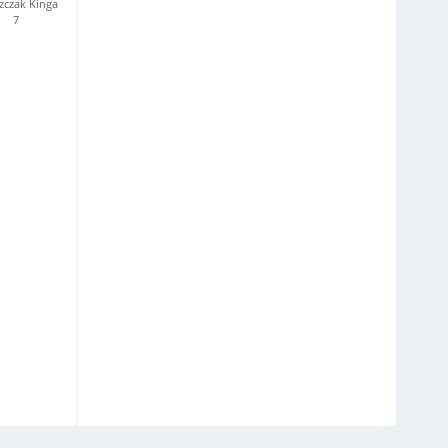
zczak Kinga
7