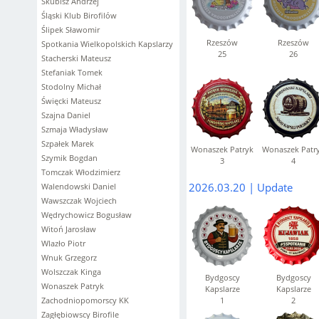
Skubisz Andrzej
Śląski Klub Birofilów
Ślipek Sławomir
Rzeszów
Rzeszów
Spotkania Wielkopolskich Kapslarzy
25
26
Stacherski Mateusz
Stefaniak Tomek
Stodolny Michał
Święcki Mateusz
Szajna Daniel
Szmaja Władysław
Szpałek Marek
Wonaszek Patryk
Wonaszek Patr
Szymik Bogdan
3
4
Tomczak Włodzimierz
2026.03.20 | Update
Walendowski Daniel
Wawszczak Wojciech
Wędrychowicz Bogusław
Witoń Jarosław
Wlazło Piotr
Wnuk Grzegorz
Wolszczak Kinga
Bydgoscy
Bydgoscy
Wonaszek Patryk
Kapslarze
Kapslarze
Zachodniopomorscy KK
1
2
Zagłębiowscy Birofile