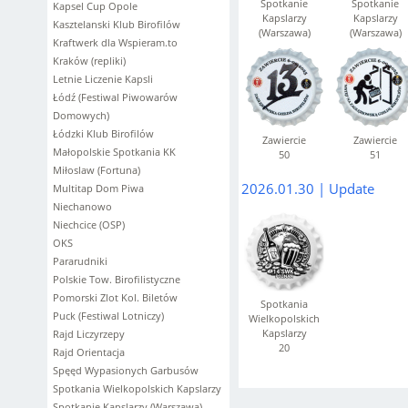
Spotkanie
Spotkanie
Kapsel Cup Opole
Kapslarzy
Kapslarzy
Kasztelanski Klub Birofilów
(Warszawa)
(Warszawa)
Kraftwerk dla Wspieram.to
20
21
Kraków (repliki)
Letnie Liczenie Kapsli
Łódź (Festiwal Piwowarów
Domowych)
Łódzki Klub Birofilów
Zawiercie
Zawiercie
Małopolskie Spotkania KK
50
51
Miłoslaw (Fortuna)
2026.01.30 | Update
Multitap Dom Piwa
Niechanowo
Niechcice (OSP)
OKS
Pararudniki
Polskie Tow. Birofilistyczne
Pomorski Zlot Kol. Biletów
Spotkania
Puck (Festiwal Lotniczy)
Wielkopolskich
Kapslarzy
Rajd Liczyrzepy
20
Rajd Orientacja
Spęęd Wypasionych Garbusów
Spotkania Wielkopolskich Kapslarzy
Spotkanie Kapslarzy (Warszawa)