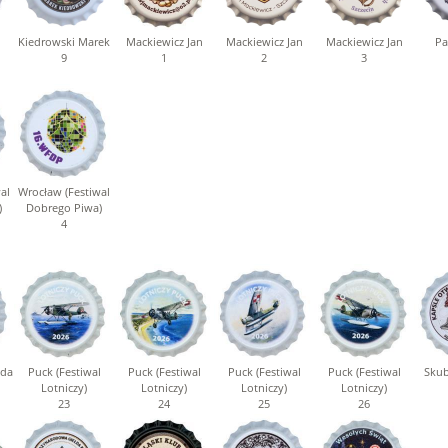
Kiedrowski Marek
Mackiewicz Jan
Mackiewicz Jan
Mackiewicz Jan
Pa
9
1
2
3
al
Wrocław (Festiwal
)
Dobrego Piwa)
4
gda
Puck (Festiwal
Puck (Festiwal
Puck (Festiwal
Puck (Festiwal
Skub
Lotniczy)
Lotniczy)
Lotniczy)
Lotniczy)
23
24
25
26