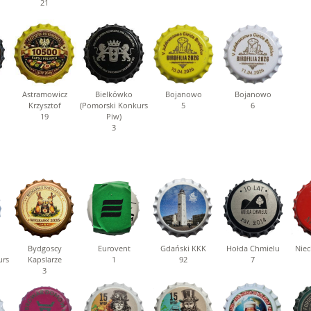
21
Astramowicz
Bielkówko
Bojanowo
Bojanowo
Krzysztof
(Pomorski Konkurs
5
6
19
Piw)
3
Bydgoscy
Eurovent
Gdański KKK
Hołda Chmielu
Niec
urs
Kapslarze
1
92
7
3