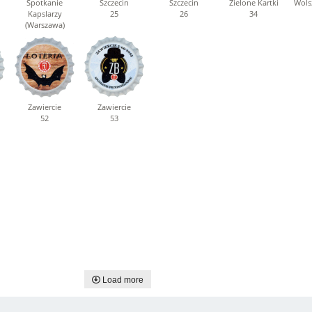
Spotkanie
Szczecin
Szczecin
Zielone Kartki
Wols
Kapslarzy
25
26
34
(Warszawa)
22
Zawiercie
Zawiercie
52
53
Load more