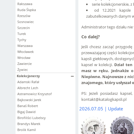
Rakszawa
serie kolekcjonerskie, 
Ruda Śląska
od 12.2021 kapsle
Rzeszów
zabutelkowanych danym 
Sosnowiec
Administrator tego działu nie
Szczecin
Turek
Co dalej?
Tychy
Warszawa
Jeśli chcesz zacząć przygodę
Włocławek
przeważającej części kolekcj
Wrocław
kapsli giełdowych, dostępnyc
Zawiercie
kapsel w kolekcji.
Dział ten
Żywiec
masz w ręku. Jednakże o w
Kolekcjonerzy
Niepiwne. Najnowsze z nich
Adamski Rafał
znajomego, który usłyszał 
Albrecht Lech
PS: Jeżeli posiadasz kapse
Astramowicz Krzysztof
kontakt@katalogkapsli.pl
Bajkowski Jarek
Banaś Robert
2026.07.05 | Update
Bigaj Dawid
Birofiliści Lubelscy
Brandys Marek
Brolik Kamil