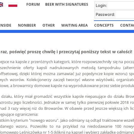
FORUM
BEER WITH SIGNATURES
Login:
Password:
INSIDE
NONBEER
OTHER
WAITING AREA
CONCEPTS
CONTA
y raz, poświęć proszę chwilę i przeczytaj poniższy tekst w całości!
miejsce na kapsle z przeróżnych kategorii, które rozpowszechniły się na pocz
szechnienie oferty kapsli nadrukowanych metodą tampodruku (alter
fsetowej, dzięki której można zamawiać już pojedyncze kopie wzoru) s
ych wzorów. Kolekcjonerzy zaczęli tworzyć własne wizytówki, organizato
ściowe, a browarnicy domowe kapsle na wyprodukowane przez siebie produk
ziału, który miał gromadzić wszystkie kapsle niepasujące do działu Brow
zrostu jego liczebności. Jednakże w samej tylko pierwszej połowie 2018 
onad 3 razy więcej niż do Browarów. W obawie przed jeszcze większą ich lic
pujące ograniczenia:
tkim kryterium "nowego wzoru". Jako odmiany są odtąd traktowane wszelk
a danego wzoru. Pozwoliło to na przykład na niedodawanie 100 now
omowego Leśniczówka nr 1-5 (kliknij na kapsel i wybierz zakładkę odmiany)