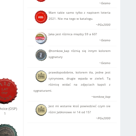
~Gesmo
Mam takie samo tylko z napisem loteria
2021. Nie ma tego w katalogu.
~PGx2000
Jaka jest różnica między 59 a 60?
~Gesmo
@tomkow_kap różnią się innym kolorem
sygnatury
~Gesmo
prawdopodobnie, kolorem tła, jedne jest
cytrynowe, drugie wpada w zieleń. Tą
różnicę widać na zdjęciach kapsli z
sygnaturami.
~tomkow_kap
Jest mi wstanie ktoś powiedzieć czym sie
hcice (OSP)
różni Jabłonowe nr 14 od 15?
1
~PGx2000