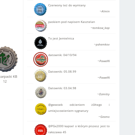
Czerwony też do wymiany
~Almin
paskiem pod napisem Kasztelan
~tomkow_kap
To jest Jemielnica
~pshemkov
datownik: 04/10/94
~PawełN
Datownik: 05.08.99
arpacki KB
~PawełN
12
Datownik: 03.04.98
~Dzmitry
@gwwoeb odcieniem żółtego i
umiejscowieniem sygnatury
~Gesmo
@PGx2000 kapsel o którym piszesz jest to
rakszawa 45