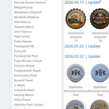
22
2026.06.17 | Update
Marczak Dorota i Andrzej
Matyjasik Jerzy
Mieszkowicz Wojciech
Morawski Arkadiusz
Nida Mariusz
Nowacki Marcin
Olech Dariusz
Astramowicz
Astramowicz
Pałac Leszek
Krzysztof
Krzysztof
17
18
Paśka Damian
2026.05.25 | Update
Podkarpacki KB
Polscy KK
2026.03.22 | Update
Pomieczyński Piotr
Popis Monika i Patryk
Prochcio Michał
Przybyszewski Marek
Romanowicz Piotr
Rozwód Paweł
S. Marek
Bielkówko
Bielkówko
Sadzyński Adam
(Pomorski Konkurs
(Pomorski Konk
Samoraj Marcin
Piw)
Piw)
1
2
Ścibor Paweł
Skibińscy Piotr i Kacper