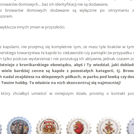
z browarów domowych... bez ich identyfikacji nie są dodawane,
 z browarów domowych dodawane są wyłącznie po otrzymaniu zd
wzorem.
 wyklucza innych zmian w przyszłości.
 z kapslami, nie przejmuj się kompletnie tym, że masz tyle braków w tym 
onerskiego towarzystwa te kapsle to ciekawostki czy pamiątki (w przypadku 
h tylko podczas wydarzenia) i nie poszukują ich aktywnie, jednak czasem zo
 istnieje z kronikarskiego obowiązku, abyś i Ty wiedział, jaki dokła
iele bardziej cenne są kapsle z pozostałych kategorii, tj. Browa
 nadal znajdziesz na sklepowych półkach, w parku pod ławką czy dos
o Twoim hobby. To właśnie na nich skoncentruj się najmocniej!
l, który chciałbyś umieścić w niniejszym dziale, prosimy o kontakt p