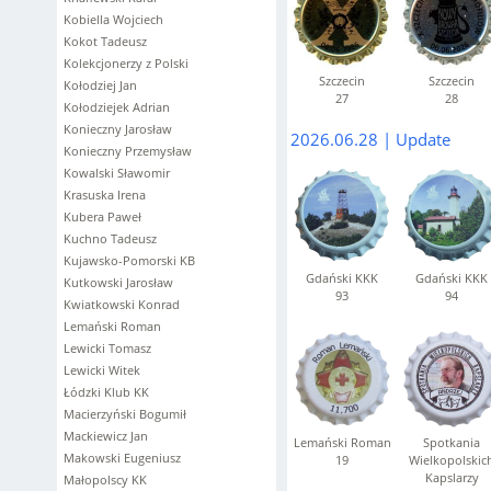
Kobiella Wojciech
Kokot Tadeusz
Kolekcjonerzy z Polski
Szczecin
Szczecin
Kołodziej Jan
27
28
Kołodziejek Adrian
Konieczny Jarosław
2026.06.28 | Update
Konieczny Przemysław
Kowalski Sławomir
Krasuska Irena
Kubera Paweł
Kuchno Tadeusz
Kujawsko-Pomorski KB
Gdański KKK
Gdański KKK
Kutkowski Jarosław
93
94
Kwiatkowski Konrad
Lemański Roman
Lewicki Tomasz
Lewicki Witek
Łódzki Klub KK
Macierzyński Bogumił
Mackiewicz Jan
Lemański Roman
Spotkania
Makowski Eugeniusz
19
Wielkopolskic
Kapslarzy
Małopolscy KK