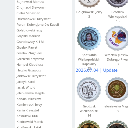
Bujnowski Mariusz
Chojnacki Sławomir
Gołębiowski Jerzy
Grodzisk
Cielas Sebastian
3
Wielkopolski
Dziembowski Krzysztof
15
Forum Kolekcjonerów Kapsli
Gołębiowski Jerzy
Grądzki Mariusz
Grandowscy X. i M.
Grzelak Paweł
Grzelak Zbigniew
Spotkania
Wrocław (Festiw
Grzelecki Krzysztof
Wielkopolskich
Dobrego Piwa
Kapslarzy
3
Hampel Klaudiusz
23
2026.07.04 | Update
Heczko Grzegorz
Jankowski Krzysztof
Jarczyk Karol
Jasiak Witold
Jeleniewska Magda
Kabala Mirosław
Kamieniecki Jerzy
Grodzisk
Jeleniewska Ma
Kania Krzysztof
Wielkopolski
3
14
Kaszubski KKK
Kiedrowski Marek
Knaflewski Rafał