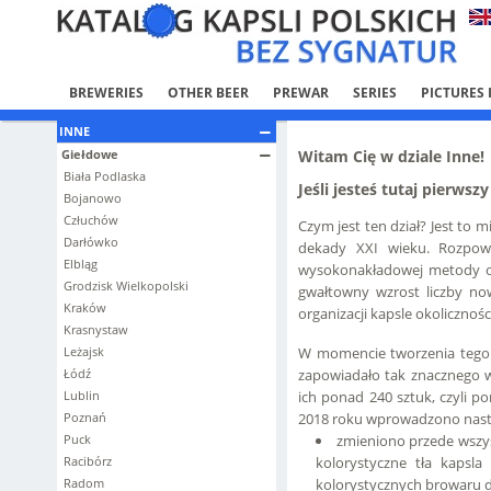
BREWERIES
OTHER BEER
PREWAR
SERIES
PICTURES 
INNE
Giełdowe
Witam Cię w dziale Inne!
Biała Podlaska
Jeśli jesteś tutaj pierwsz
Bojanowo
Człuchów
Czym jest ten dział? Jest to 
Darłówko
dekady XXI wieku. Rozpow
Elbląg
wysokonakładowej metody of
Grodzisk Wielkopolski
gwałtowny wzrost liczby now
Kraków
organizacji kapsle okoliczno
Krasnystaw
Leżajsk
W momencie tworzenia tego d
Łódź
zapowiadało tak znacznego w
Lublin
ich ponad 240 sztuk, czyli p
Poznań
2018 roku wprowadzono nastę
Puck
zmieniono przede wszys
Racibórz
kolorystyczne tła kapsl
Radom
kolorystycznych browaru d