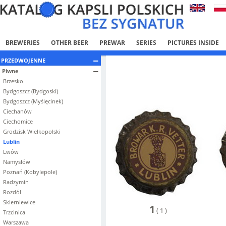
BREWERIES
OTHER BEER
PREWAR
SERIES
PICTURES INSIDE
PRZEDWOJENNE
Piwne
Brzesko
Bydgoszcz (Bydgoski)
Bydgoszcz (Myślęcinek)
Ciechanów
Ciechomice
Grodzisk Wielkopolski
Lublin
Lwów
Namysłów
Poznań (Kobylepole)
Radzymin
Rozdół
Skierniewice
1
(
1
)
Trzcinica
Warszawa