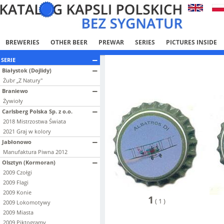
BREWERIES
OTHER BEER
PREWAR
SERIES
PICTURES INSIDE
SERIE
Białystok (Dojlidy)
Żubr „Z Natury"
Braniewo
Żywioły
Carlsberg Polska Sp. z o.o.
2018 Mistrzostwa Świata
2021 Graj w kolory
Jabłonowo
Manufaktura Piwna 2012
Olsztyn (Kormoran)
2009 Czołgi
2009 Flagi
2009 Konie
1
(
1
)
2009 Lokomotywy
2009 Miasta
2009 Piktogramy