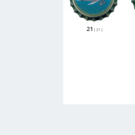
21
(
21
)