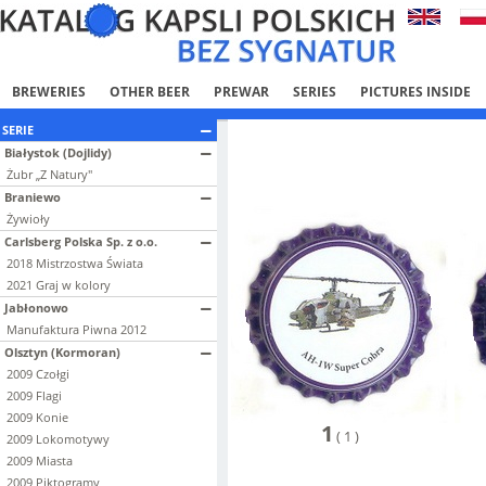
BREWERIES
OTHER BEER
PREWAR
SERIES
PICTURES INSIDE
SERIE
Białystok (Dojlidy)
Żubr „Z Natury"
Braniewo
Żywioły
Carlsberg Polska Sp. z o.o.
2018 Mistrzostwa Świata
2021 Graj w kolory
Jabłonowo
Manufaktura Piwna 2012
Olsztyn (Kormoran)
2009 Czołgi
2009 Flagi
2009 Konie
1
(
1
)
2009 Lokomotywy
2009 Miasta
2009 Piktogramy