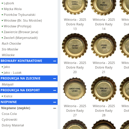
Lębork
Męcka Wola
Piotrków Trybunalski
Wiktoria - 2025
Wiktoria - 2025
Wikto
Wrocław (Br. Stu Mostów)
Dobre Rady
Dobre Rady
Dob
Wrocław (Profesja)
13
14
Zawiercie (Browar Jana)
Zwoleń (Maryensztadt)
Ruch Chorzów
Sto Mostów
Wiślackie
BROWARY KONTRAKTOWE
Wiktoria - 2025
Wiktoria - 2025
Wikto
Jako
Dobre Rady
Dobre Rady
Dob
20
21
Jako - Luzak
PRODUKCJA NA ZLECENIE
Malayali
PRODUKCJA NA EKSPORT
Kielce
NIEPIWNE
Wiktoria - 2025
Wiktoria - 2025
Wikto
Niepiwne (zwykłe)
Dobre Rady
Dobre Rady
Dob
Coca-Cola
27
28
Cydrowski
Dobry Materiał