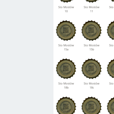
Sto Mostów
Sto Mostów
Sto
10
11
Sto Mostów
Sto Mostów
Sto
15a
15b
Sto Mostów
Sto Mostów
Sto
18b
18c