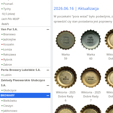
Poznań
2026.06.16 | Aktualizacja
Tychy
10,5 (złote)
W poczekalni "pora wstać" było podwójnie, 
Lech Pils WLKP
sprawdzić czy stan posiadania jest poprawny
Redd's
Van Pur S.A.
Braniewo
Jędrzejów
Koszalin
Łomża
Rakszawa
Warka
Warka
Wikto
59
60
Dob
Rybnik
Zabrze
Perła Browary Lubelskie S.A.
Lublin
Zakłady Piwowarskie Głubczyce
S.A.
Głubczyce
Wiktoria - 2025
Wiktoria - 2025
Wikto
BROWARY
Dobre Rady
Dobre Rady
Dob
6
7
Bielkówko
Cieszyn
Jabłonowo