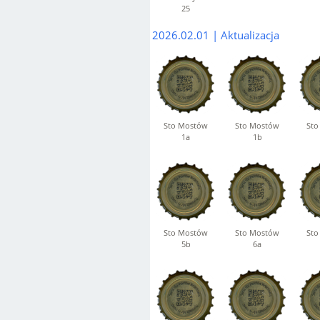
25
2026.02.01 | Aktualizacja
Sto Mostów
Sto Mostów
Sto
1a
1b
Sto Mostów
Sto Mostów
Sto
5b
6a