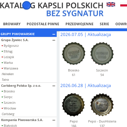
BROWARY
POZOSTAŁE PIWNE
PRZEDWOJENNE
SERIE
ODWR
2026.07.05 | Aktualizacja
GRUPY PIWOWARSKIE
Grupa Żywiec S.A.
Bydgoszcz
Elbląg
Leżajsk
Warka
Warszawa
Brzesko
Szczecin
Heineken
61
54
Tatra
2026.06.28 | Aktualizacja
Carlsberg Polska Sp. z o.o.
Brzesko
Sierpc
Szczecin
Wrocław
Carlsberg
Kompania Piwowarska S.A.
Pepsi
Pepsi - DuoHisteria
Białystok
166
137