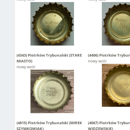
(4343)
Piotrków Trybunalski
(STARE
(4406)
Piotrków Trybu
MIASTO)
nowy wzór
nowy wzór
(4815)
Piotrków Trybunalski
(MIREK
(4067)
Piotrków Trybu
SZYMKOWIAK)
WIDZEWSKIE)