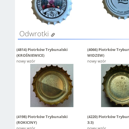
Odwrotki
(4814)
Piotrków Trybunalski
(4066)
Piotrków Trybu
(KROŚNIEWICE)
WIDZEW)
nowy wzór
nowy wzór
(4198)
Piotrków Trybunalski
(4220)
Piotrków Trybu
(ROKICINY)
3:3)
nowy wzór
nowy wzór