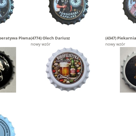
peratywa Piwna
(4774)
Olech Dariusz
(4347)
Piekarnia
nowy wzór
nowy wzór