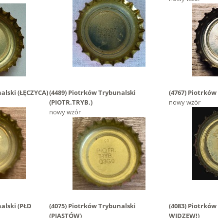
nalski
(ŁĘCZYCA)
(4489)
Piotrków Trybunalski
(4767)
Piotrków
(PIOTR.TRYB.)
nowy wzór
nowy wzór
nalski
(PŁD
(4075)
Piotrków Trybunalski
(4083)
Piotrków
(PIASTÓW)
WIDZEW!)