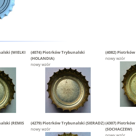
nalski
(WIELKI
(4074)
Piotrków Trybunalski
(4082)
Piotrków
(HOLANDIA)
nowy wzór
nowy wzór
nalski
(REMIS
(4279)
Piotrków Trybunalski
(SIERADZ)
(4307)
Piotrków
nowy wzór
(SOCHACZEW)
nowy wzór