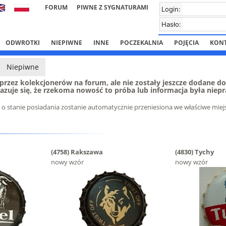
FORUM
PIWNE Z SYGNATURAMI
Login:
Hasło:
ODWROTKI
NIEPIWNE
INNE
POCZEKALNIA
POJĘCIA
KON
Niepiwne
e przez kolekcjonerów na forum, ale nie zostały jeszcze dodane do k
azuje się, że rzekoma nowość to próba lub informacja była niep
a o stanie posiadania zostanie automatycznie przeniesiona we właściwe miej
(4758)
Rakszawa
(4830)
Tychy
nowy wzór
nowy wzór