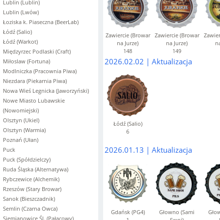
Lublin (Lublin)
Lublin (Lwów)
Łoziska k. Piaseczna (BeerLab)
Łódź (Salio)
Zawiercie (Browar
Zawiercie (Browar
Zawier
Łódź (Warkot)
na Jurze)
na Jurze)
na
148
149
Międzyrzec Podlaski (Craft)
2026.02.02 | Aktualizacja
Miłoslaw (Fortuna)
Modlniczka (Pracownia Piwa)
Niezdara (Piekarnia Piwa)
Nowa Wieś Legnicka (Jaworzyński)
Nowe Miasto Lubawskie
(Nowomiejski)
Olsztyn (Ukiel)
Łódź (Salio)
Olsztyn (Warmia)
6
Poznań (Ułan)
2026.01.13 | Aktualizacja
Puck
Puck (Spółdzielczy)
Ruda Śląska (Alternatywa)
Rybczewice (Alchemik)
Rzeszów (Stary Browar)
Sanok (Bieszczadnik)
Semlin (Czarna Owca)
Gdańsk (PG4)
Głowno (Sami
Głow
Siemianowice Śl. (Pałacowy)
1
Swoi)