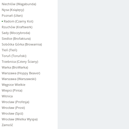
Niechlów (Wagabunda)
Nysa (Książęcy)
Poznań (Ułan)
Radom (Czarny Kot)
Rzuchów (Kraftwerk)
Sady (Moczybroda)
Siedlce (Brofaktura)
Sobótka Górka (Browarnia)
Tleń (Tleń)
Toruń (Toruński)
Trzebnica (Cztery Ściany)
Warka (BroWarka)
Warszawa (Hoppy Beaver)
Warszawa (Warszawski)
Węgrzce Wielkie
Wieprz (Pinta)
Witnica
Wroclaw (Profesja)
Wrocław (Prost)
Wrocław (Spiż)
Wrocław (Wielka Wyspa)
Zamość