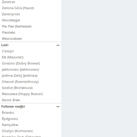
Zarzecze
Zielona Góra (Haust)
Zwierzyniec
Hirschberger
Piw Paw Beerheaven
Piwoteka
Waszczukowe
Laki
Cieszyn
Ełk (Mazurski)
Gniezno (Dobry Browar)
Jabłonowo (Jabłonowo)
Jedlina-Zdrój (Jedlinka)
Otwock (Rzemieślniczy)
Siedlce (Brofaktura)
Warszawa (Hoppy Beaver)
Doctor Brew
Foliowe owijki
Brzesko
Bydgoszcz
Namysłów
Olsztyn (Kormoran)
Piotrków Tryb.(Olbracht)