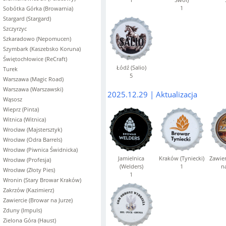
1
Sobótka Górka (Browarnia)
Stargard (Stargard)
Szczyrzyc
Szkaradowo (Nepomucen)
Szymbark (Kaszebsko Koruna)
Świętochłowice (ReCraft)
Łódź (Salio)
Turek
5
Warszawa (Magic Road)
Warszawa (Warszawski)
2025.12.29 | Aktualizacja
Wąsosz
Wieprz (Pinta)
Witnica (Witnica)
Wrocław (Majstersztyk)
Wrocław (Odra Barrels)
Wrocław (Piwnica Świdnicka)
Jamielnica
Kraków (Tyniecki)
Zawier
Wrocław (Profesja)
(Welders)
1
na
Wrocław (Złoty Pies)
1
Wronin (Stary Browar Kraków)
Zakrzów (Kazimierz)
Zawiercie (Browar na Jurze)
Zduny (Impuls)
Zielona Góra (Haust)