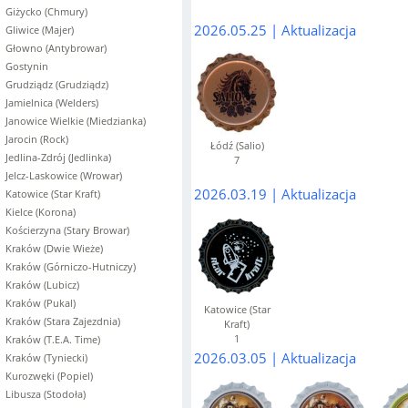
Giżycko (Chmury)
2026.05.25 | Aktualizacja
Gliwice (Majer)
Głowno (Antybrowar)
Gostynin
Grudziądz (Grudziądz)
Jamielnica (Welders)
Janowice Wielkie (Miedzianka)
Jarocin (Rock)
Łódź (Salio)
Jedlina-Zdrój (Jedlinka)
7
Jelcz-Laskowice (Wrowar)
2026.03.19 | Aktualizacja
Katowice (Star Kraft)
Kielce (Korona)
Kościerzyna (Stary Browar)
Kraków (Dwie Wieże)
Kraków (Górniczo-Hutniczy)
Kraków (Lubicz)
Kraków (Pukal)
Katowice (Star
Kraków (Stara Zajezdnia)
Kraft)
1
Kraków (T.E.A. Time)
2026.03.05 | Aktualizacja
Kraków (Tyniecki)
Kurozwęki (Popiel)
Libusza (Stodoła)