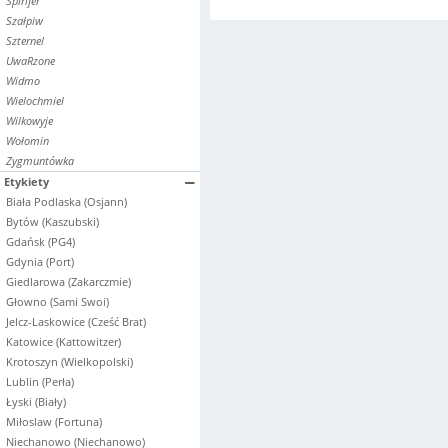
Spirifer
Szałpiw
Szternel
UwaRzone
Widmo
Wielochmiel
Wilkowyje
Wołomin
Zygmuntówka
Etykiety
Biała Podlaska (Osjann)
Bytów (Kaszubski)
Gdańsk (PG4)
Gdynia (Port)
Giedlarowa (Zakarczmie)
Głowno (Sami Swoi)
Jelcz-Laskowice (Cześć Brat)
Katowice (Kattowitzer)
Krotoszyn (Wielkopolski)
Lublin (Perła)
Łyski (Biały)
Miłoslaw (Fortuna)
Niechanowo (Niechanowo)