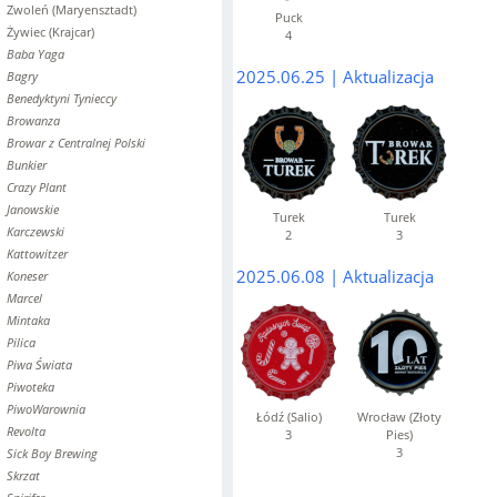
Zwoleń (Maryensztadt)
Puck
Żywiec (Krajcar)
4
Baba Yaga
2025.06.25 | Aktualizacja
Bagry
Benedyktyni Tynieccy
Browanza
Browar z Centralnej Polski
Bunkier
Crazy Plant
Janowskie
Turek
Turek
Karczewski
2
3
Kattowitzer
2025.06.08 | Aktualizacja
Koneser
Marcel
Mintaka
Pilica
Piwa Świata
Piwoteka
PiwoWarownia
Łódź (Salio)
Wrocław (Złoty
Revolta
3
Pies)
3
Sick Boy Brewing
Skrzat