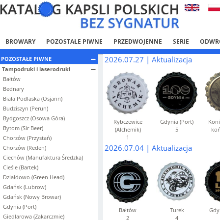
BROWARY
POZOSTAŁE PIWNE
PRZEDWOJENNE
SERIE
ODWR
2026.07.27 | Aktualizacja
POZOSTAŁE PIWNE
Tampodruki i laserodruki
Bałtów
Bednary
Biała Podlaska (Osjann)
Budziszyn (Perun)
Bydgoszcz (Osowa Góra)
Rybczewice
Gdynia (Port)
Koni
Bytom (Sir Beer)
(Alchemik)
5
koń
1
Chorzów (Przystań)
2026.07.04 | Aktualizacja
Chorzów (Reden)
Ciechów (Manufaktura Średzka)
Cieśle (Bartek)
Działdowo (Green Head)
Gdańsk (Lubrow)
Gdańsk (Nowy Browar)
Gdynia (Port)
Bałtów
Turek
Gdyn
Giedlarowa (Zakarczmie)
2
4