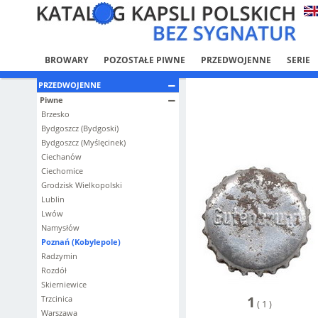
BROWARY
POZOSTAŁE PIWNE
PRZEDWOJENNE
SERIE
PRZEDWOJENNE
Piwne
Brzesko
Bydgoszcz (Bydgoski)
Bydgoszcz (Myślęcinek)
Ciechanów
Ciechomice
Grodzisk Wielkopolski
Lublin
Lwów
Namysłów
Poznań (Kobylepole)
Radzymin
Rozdół
Skierniewice
1
Trzcinica
(
1
)
Warszawa