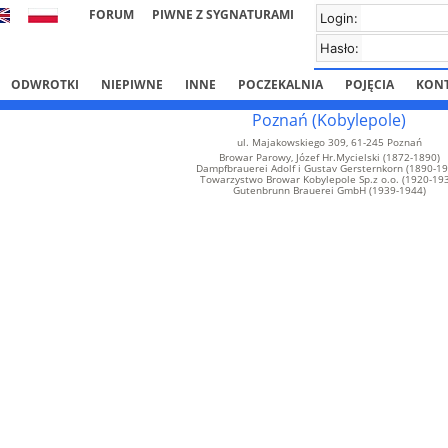
FORUM
PIWNE Z SYGNATURAMI
Login:
Hasło:
ODWROTKI
NIEPIWNE
INNE
POCZEKALNIA
POJĘCIA
KON
Poznań (Kobylepole)
ul. Majakowskiego 309, 61-245 Poznań
Browar Parowy, Józef Hr.Mycielski (1872-1890)
Dampfbrauerei Adolf i Gustav Gersternkorn (1890-19
Towarzystwo Browar Kobylepole Sp.z o.o. (1920-19
Gutenbrunn Brauerei GmbH (1939-1944)