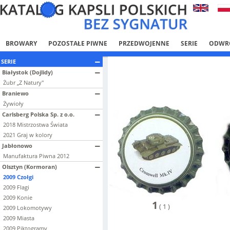
BROWARY
POZOSTAŁE PIWNE
PRZEDWOJENNE
SERIE
ODWR
SERIE
Białystok (Dojlidy)
Żubr „Z Natury"
Braniewo
Żywioły
Carlsberg Polska Sp. z o.o.
2018 Mistrzostwa Świata
2021 Graj w kolory
Jabłonowo
Manufaktura Piwna 2012
Olsztyn (Kormoran)
2009 Czołgi
2009 Flagi
2009 Konie
1
(
1
)
2009 Lokomotywy
2009 Miasta
2009 Piktogramy