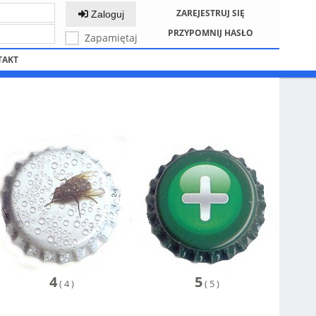
ZAREJESTRUJ SIĘ
Zaloguj
PRZYPOMNIJ HASŁO
Zapamiętaj
TAKT
4
5
(
4
)
(
5
)