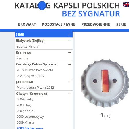
BROWARY
POZOSTAŁE PIWNE
PRZEDWOJENNE
SERIE
SERIE
Białystok (Dojlidy)
Żubr „Z Natury"
Braniewo
Żywioły
Carlsberg Polska Sp. z o.o.
2018 Mistrzostwa Świata
2021 Graj w kolory
Jabłonowo
Manufaktura Piwna 2012
Olsztyn (Kormoran)
2009 Czołgi
2009 Flagi
2009 Konie
1
(
1
)
2009 Lokomotywy
2009 Miasta
2009 Piktogramy