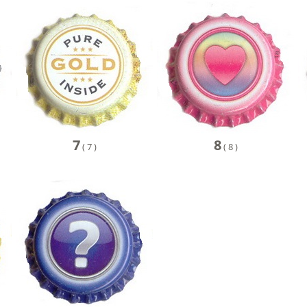
7
8
(
7
)
(
8
)