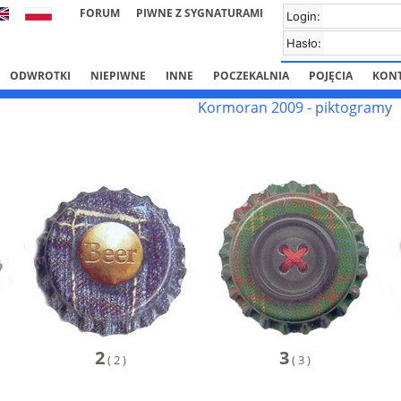
FORUM
PIWNE Z SYGNATURAMI
Login:
Hasło:
ODWROTKI
NIEPIWNE
INNE
POCZEKALNIA
POJĘCIA
KON
Kormoran 2009 - piktogramy
2
3
(
2
)
(
3
)