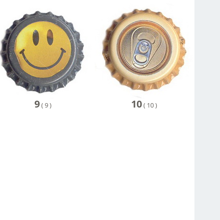
9
10
(
9
)
(
10
)