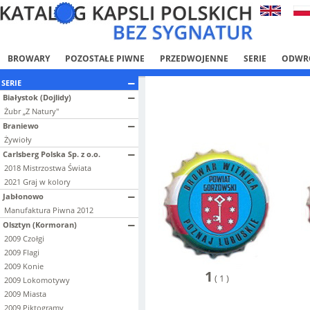
BROWARY
POZOSTAŁE PIWNE
PRZEDWOJENNE
SERIE
ODWR
SERIE
Białystok (Dojlidy)
Żubr „Z Natury"
Braniewo
Żywioły
Carlsberg Polska Sp. z o.o.
2018 Mistrzostwa Świata
2021 Graj w kolory
Jabłonowo
Manufaktura Piwna 2012
Olsztyn (Kormoran)
2009 Czołgi
2009 Flagi
2009 Konie
1
(
1
)
2009 Lokomotywy
2009 Miasta
2009 Piktogramy